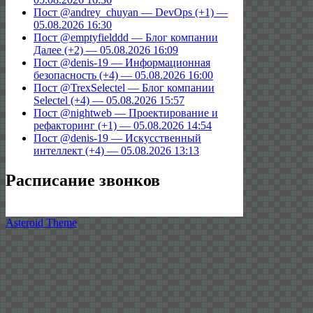
Пост @andrey_chuyan — DevOps (+1) —
05.08.2026 16:30
Пост @emptyfielddd — Блог компании
Далее (+2) — 05.08.2026 16:09
Пост @denis-19 — Информационная
безопасность (+4) — 05.08.2026 16:00
Пост @TrexSelectel — Блог компании
Selectel (+4) — 05.08.2026 15:57
Пост @nightweb — Проектирование и
рефакторинг (+1) — 05.08.2026 14:54
Пост @denis-19 — Искусственный
интеллект (+4) — 05.08.2026 13:13
Расписание звонков
Asteroid Theme