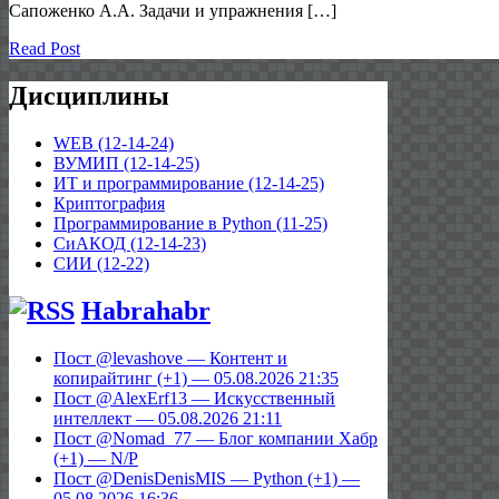
Сапоженко А.А. Задачи и упражнения […]
Read Post
Дисциплины
WEB (12-14-24)
ВУМИП (12-14-25)
ИТ и программирование (12-14-25)
Криптография
Программирование в Python (11-25)
СиАКОД (12-14-23)
СИИ (12-22)
Habrahabr
Пост @levashove — Контент и
копирайтинг (+1) — 05.08.2026 21:35
Пост @AlexErf13 — Искусственный
интеллект — 05.08.2026 21:11
Пост @Nomad_77 — Блог компании Хабр
(+1) — N/P
Пост @DenisDenisMIS — Python (+1) —
05.08.2026 16:36