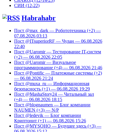
СиАКОД (12-14-23)
СИИ (12-22)
Habrahabr
Пост @max_dark — Робототехника (+2) —
07.08.2026 03:13
Пост @ITsuperiorRF — Чулан — 06.08.2026
22:40
Пост @Uaromir — Тестирование IT-систем
(+2) — 06.08.2026 22:05
Пост @Uaromir — Визуальное
программирование (+4) — 06.08.2026 21:46
Пост @Pontific — Платежные системы (+2)
— 06.08.2026 21:24
Пост @muxa_ru — Информационная
безопасность (+1) — 06.08.2026 19:29
Пост @MashaStory24 — Читальный зал
(+4) — 06.08.2026 18:15
Пост @blognaumen — Блог компании
NAUMEN (+3) — N/P
Пост @ledevik — Блог компании
Криптонит (+1) — 06.08.2026 15:26
Пост @MYSOHO — Будущее здесь (+3) —
06.08.2026 15:12