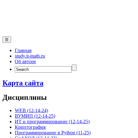
☰
Главная
study.it-math.ru
Об авторе
Search
for:
Карта сайта
Дисциплины
WEB (12-14-24)
ВУМИП (12-14-25)
ИТ и программирование (12-14-25)
Криптография
Программирование в Python (11-25)